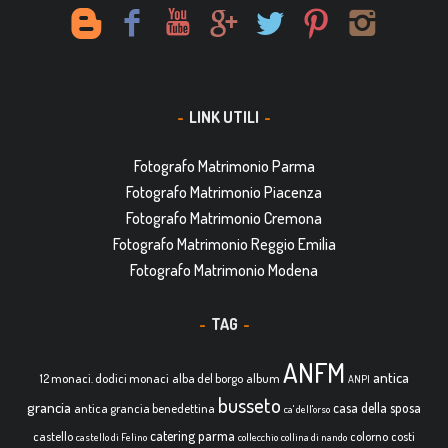
LINK UTILI
Fotografo Matrimonio Parma
Fotografo Matrimonio Piacenza
Fotografo Matrimonio Cremona
Fotografo Matrimonio Reggio Emilia
Fotografo Matrimonio Modena
TAG
ANFM
antica
12 monaci. dodici monaci
alba del borgo
album
ANPI
busseto
grancia
casa della sposa
antica grancia benedettina
ca' dell'orso
catering parma
castello
colorno
costi
castello di Felino
collecchio
collina di nando