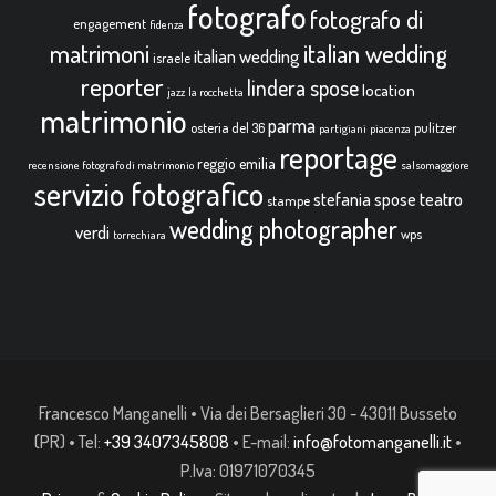
fotografo
fotografo di
engagement
fidenza
italian wedding
matrimoni
italian wedding
israele
reporter
lindera spose
location
jazz
la rocchetta
matrimonio
parma
osteria del 36
pulitzer
partigiani
piacenza
reportage
reggio emilia
recensione fotografo di matrimonio
salsomaggiore
servizio fotografico
teatro
stefania spose
stampe
wedding photographer
verdi
wps
torrechiara
Francesco Manganelli • Via dei Bersaglieri 30 - 43011 Busseto
(PR) • Tel:
+39 3407345808
• E-mail:
info@fotomanganelli.it
•
P.Iva: 01971070345