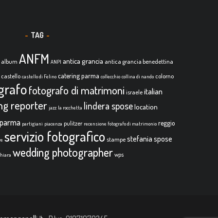
TAG
ANFM
antica grancia
album
antica grancia benedettina
ANPI
catering parma
castello
colorno
castello di Felino
collecchio
collina di nando
grafo
fotografo di matrimoni
italian
israele
ing reporter
lindera spose
location
jazz
la rocchetta
parma
reggio
pulitzer
partigiani
piacenza
recensione fotografo di matrimonio
servizio fotografico
stefania spose
stampe
re
wedding photographer
wps
chiara