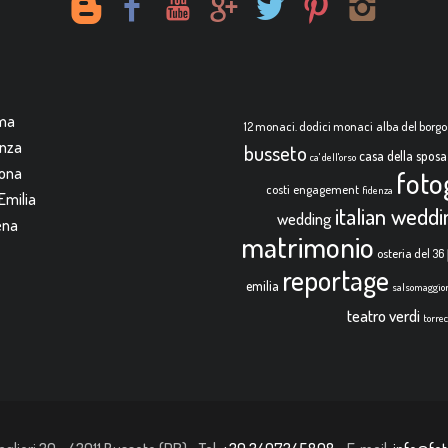
rma
12 monaci. dodici monaci
alba del borgo
enza
busseto
casa della sposa
ca' dell'orso
mona
foto
costi
engagement
fidenza
Emilia
italian wedd
wedding
ena
matrimonio
osteria del 36
reportage
emilia
salsomaggio
teatro verdi
torre