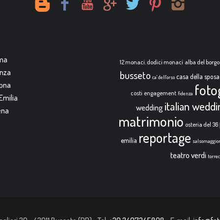
rma
12 monaci. dodici monaci
alba del borgo
enza
busseto
casa della sposa
ca' dell'orso
mona
foto
costi
engagement
fidenza
Emilia
italian wedd
wedding
ena
matrimonio
osteria del 36
reportage
emilia
salsomaggio
teatro verdi
torre