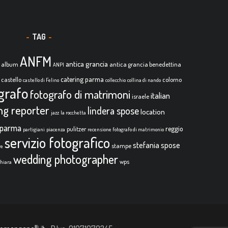
TAG
ANFM
antica grancia
album
antica grancia benedettina
ANPI
catering parma
castello
colorno
castello di Felino
collecchio
collina di nando
grafo
fotografo di matrimoni
italian
israele
ing reporter
lindera spose
location
jazz
la rocchetta
parma
reggio
pulitzer
partigiani
piacenza
recensione fotografo di matrimonio
servizio fotografico
stefania spose
stampe
re
wedding photographer
wps
chiara