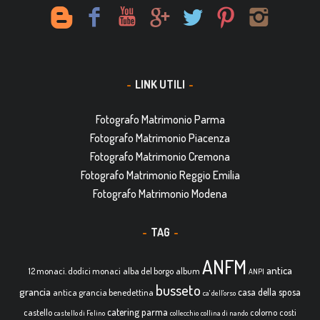
LINK UTILI
Fotografo Matrimonio Parma
Fotografo Matrimonio Piacenza
Fotografo Matrimonio Cremona
Fotografo Matrimonio Reggio Emilia
Fotografo Matrimonio Modena
TAG
ANFM
antica
12 monaci. dodici monaci
alba del borgo
album
ANPI
busseto
grancia
casa della sposa
antica grancia benedettina
ca' dell'orso
catering parma
castello
colorno
costi
castello di Felino
collecchio
collina di nando