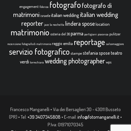
fotografo
fotografo di
engagement
fidenza
italian wedding
matrimoni
italian wedding
israele
reporter
lindera spose
location
jazz
la rocchetta
matrimonio
parma
osteria del 36
pulitzer
partigiani
piacenza
reportage
reggio emilia
recensione fotografo di matrimonio
salsomaggiore
servizio fotografico
teatro
stefania spose
stampe
wedding photographer
verdi
wps
torrechiara
Francesco Manganelli • Via dei Bersaglieri 30 - 43011 Busseto
(PR) • Tel:
+39 3407345808
• E-mail:
info@fotomanganelli.it
•
P.Iva: 01971070345