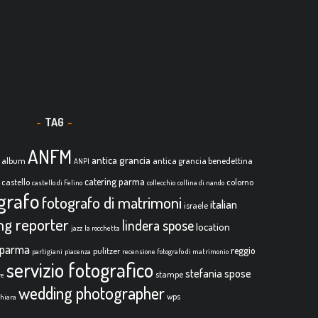
TAG
ANFM
antica grancia
album
antica grancia benedettina
ANPI
catering parma
castello
colorno
castello di Felino
collecchio
collina di nando
grafo
fotografo di matrimoni
italian
israele
ing reporter
lindera spose
location
jazz
la rocchetta
parma
reggio
pulitzer
partigiani
piacenza
recensione fotografo di matrimonio
servizio fotografico
stefania spose
stampe
re
wedding photographer
wps
chiara