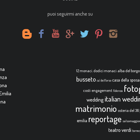
puoi seguirmi anche su
rma
12 monaci. dodici monaci
alba del borgo
enza
busseto
casa della sposa
ca' dell'orso
mona
foto
costi
engagement
fidenza
Emilia
italian wedd
wedding
ena
matrimonio
osteria del 36
reportage
emilia
salsomaggio
teatro verdi
torre