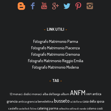
LINK UTILI
Fotografo Matrimonio Parma
Fotografo Matrimonio Piacenza
Fotografo Matrimonio Cremona
Fotografo Matrimonio Reggio Emilia
Fotografo Matrimonio Modena
TAG
ANFM
antica
12 monaci. dodici monaci
alba del borgo
album
ANPI
busseto
grancia
casa della sposa
antica grancia benedettina
ca' dell'orso
catering parma
castello
colorno
costi
castello di Felino
collecchio
collina di nando