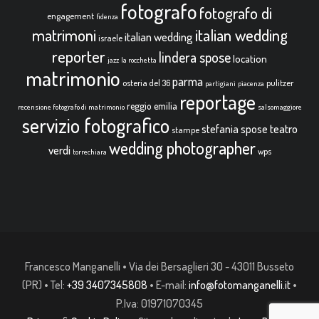
fotografo
fotografo di
engagement
fidenza
italian wedding
matrimoni
italian wedding
israele
reporter
lindera spose
location
jazz
la rocchetta
matrimonio
parma
osteria del 36
pulitzer
partigiani
piacenza
reportage
reggio emilia
recensione fotografo di matrimonio
salsomaggiore
servizio fotografico
teatro
stefania spose
stampe
wedding photographer
verdi
wps
torrechiara
Francesco Manganelli • Via dei Bersaglieri 30 - 43011 Busseto
(PR) • Tel:
+39 3407345808
• E-mail:
info@fotomanganelli.it
•
P.Iva: 01971070345