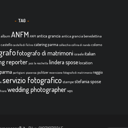
TAG
ANFM
antica grancia
album
antica grancia benedettina
ANPI
catering parma
castello
colorno
castello di Felino
collecchio
collina di nando
grafo
fotografo di matrimoni
italian
israele
ing reporter
lindera spose
location
jazz
la rocchetta
parma
reggio
pulitzer
partigiani
piacenza
recensione fotografo di matrimonio
servizio fotografico
stefania spose
stampe
re
wedding photographer
wps
chiara