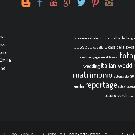
rma
12 monaci. dodici monaci
alba del borgo
enza
busseto
casa della sposa
ca' dell'orso
mona
foto
costi
engagement
fidenza
Emilia
italian wedd
wedding
ena
matrimonio
osteria del 36
reportage
emilia
salsomaggio
teatro verdi
torre