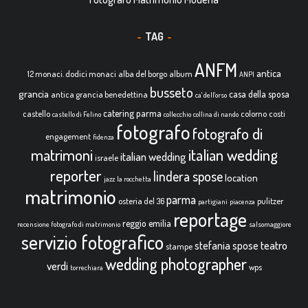
TAG
ANFM
antica
12 monaci. dodici monaci
alba del borgo
album
ANPI
busseto
grancia
casa della sposa
antica grancia benedettina
ca' dell'orso
catering parma
castello
colorno
costi
castello di Felino
collecchio
collina di nando
fotografo
fotografo di
engagement
fidenza
italian wedding
matrimoni
italian wedding
israele
reporter
lindera spose
location
jazz
la rocchetta
matrimonio
parma
osteria del 36
pulitzer
partigiani
piacenza
reportage
reggio emilia
recensione fotografo di matrimonio
salsomaggiore
servizio fotografico
teatro
stefania spose
stampe
wedding photographer
verdi
wps
torrechiara