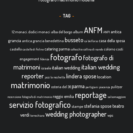
TAG
ANFM
antica
12 monaci. dodici monaci
alba del borgo
album
ANPI
busseto
grancia
casa della sposa
antica grancia benedettina
ca' dell'orso
catering parma
castello
colorno
costi
castello di Felino
collecchio
collina di nando
fotografo
fotografo di
engagement
fidenza
italian wedding
matrimoni
italian wedding
israele
reporter
lindera spose
location
jazz
la rocchetta
matrimonio
parma
osteria del 36
pulitzer
partigiani
piacenza
reportage
reggio emilia
recensione fotografo di matrimonio
salsomaggiore
servizio fotografico
teatro
stefania spose
stampe
wedding photographer
verdi
wps
torrechiara