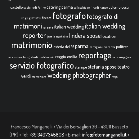
catering parma
castello
colorno
costi
castello di Felino
collecchio
collina di nando
fotografo
fotografo di
engagement
fidenza
italian wedding
matrimoni
italian wedding
israele
reporter
lindera spose
location
jazz
la rocchetta
matrimonio
parma
osteria del 36
pulitzer
partigiani
piacenza
reportage
reggio emilia
recensione fotografo di matrimonio
salsomaggiore
servizio fotografico
teatro
stefania spose
stampe
wedding photographer
verdi
wps
torrechiara
Francesco Manganelli • Via dei Bersaglieri 30 - 43011 Busseto
(PR) • Tel:
+39 3407345808
• E-mail:
info@fotomanganelli.it
•