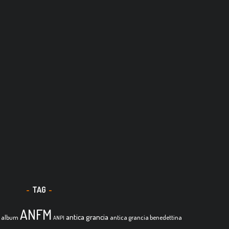
TAG
ANFM
antica grancia
album
antica grancia benedettina
ANPI