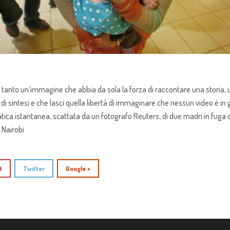
in tanto un’immagine che abbia da sola la forza di raccontare una storia
di sintesi e che lasci quella libertà di immaginare che nessun video è in g
ca istantanea, scattata da un fotografo Reuters, di due madri in fuga d
 Nairobi
t
Twitter
Google +