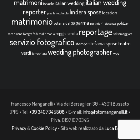
italian wedding
matrimoni
italian wedding
israele
reporter
lindera spose
location
jazz
la rocchetta
matrimonio
parma
osteria del 36
pulitzer
partigiani
piacenza
reportage
reggio emilia
recensione fotografo di matrimonio
salsomaggiore
servizio fotografico
teatro
stefania spose
stampe
wedding photographer
verdi
wps
torrechiara
Francesco Manganelli • Via dei Bersaglieri 30 - 43011 Busseto
(PR) • Tel:
+39 3407345808
• E-mail:
info@fotomanganelli.it
•
P.Iva: 01971070345
Privacy
&
Cookie Policy
• Sito web realizzato da
Luca Bonelli