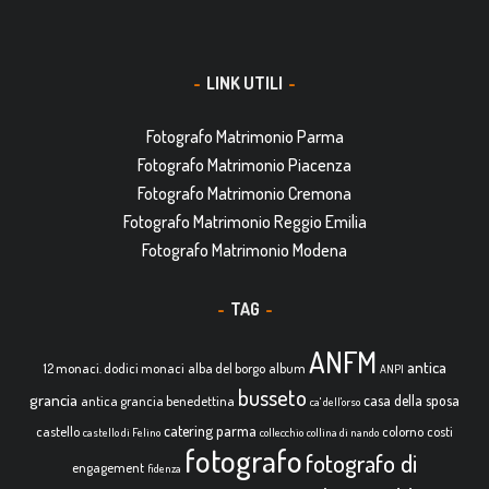
LINK UTILI
Fotografo Matrimonio Parma
Fotografo Matrimonio Piacenza
Fotografo Matrimonio Cremona
Fotografo Matrimonio Reggio Emilia
Fotografo Matrimonio Modena
TAG
ANFM
antica
12 monaci. dodici monaci
alba del borgo
album
ANPI
busseto
grancia
casa della sposa
antica grancia benedettina
ca' dell'orso
catering parma
castello
colorno
costi
castello di Felino
collecchio
collina di nando
fotografo
fotografo di
engagement
fidenza