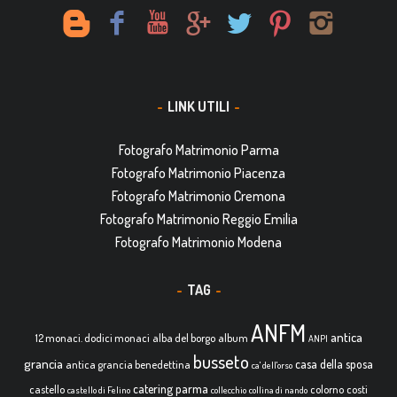
LINK UTILI
Fotografo Matrimonio Parma
Fotografo Matrimonio Piacenza
Fotografo Matrimonio Cremona
Fotografo Matrimonio Reggio Emilia
Fotografo Matrimonio Modena
TAG
ANFM
antica
12 monaci. dodici monaci
alba del borgo
album
ANPI
busseto
grancia
casa della sposa
antica grancia benedettina
ca' dell'orso
catering parma
castello
colorno
costi
castello di Felino
collecchio
collina di nando