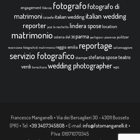
fotografo
fotografo di
engagement
fidenza
italian wedding
matrimoni
italian wedding
israele
reporter
lindera spose
location
jazz
la rocchetta
matrimonio
parma
osteria del 36
pulitzer
partigiani
piacenza
reportage
reggio emilia
recensione fotografo di matrimonio
salsomaggiore
servizio fotografico
teatro
stefania spose
stampe
wedding photographer
verdi
wps
torrechiara
Francesco Manganelli • Via dei Bersaglieri 30 - 43011 Busseto
(PR) • Tel:
+39 3407345808
• E-mail:
info@fotomanganelli.it
•
P.Iva: 01971070345