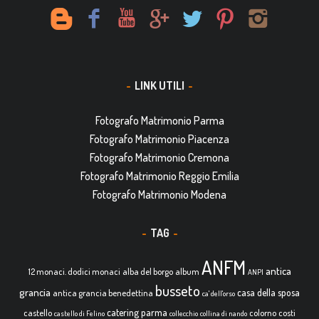
LINK UTILI
Fotografo Matrimonio Parma
Fotografo Matrimonio Piacenza
Fotografo Matrimonio Cremona
Fotografo Matrimonio Reggio Emilia
Fotografo Matrimonio Modena
TAG
ANFM
antica
12 monaci. dodici monaci
alba del borgo
album
ANPI
busseto
grancia
casa della sposa
antica grancia benedettina
ca' dell'orso
catering parma
castello
colorno
costi
castello di Felino
collecchio
collina di nando