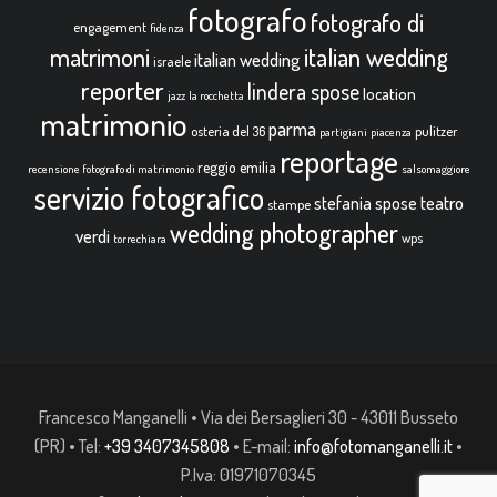
fotografo
fotografo di
engagement
fidenza
italian wedding
matrimoni
italian wedding
israele
reporter
lindera spose
location
jazz
la rocchetta
matrimonio
parma
osteria del 36
pulitzer
partigiani
piacenza
reportage
reggio emilia
recensione fotografo di matrimonio
salsomaggiore
servizio fotografico
teatro
stefania spose
stampe
wedding photographer
verdi
wps
torrechiara
Francesco Manganelli • Via dei Bersaglieri 30 - 43011 Busseto
(PR) • Tel:
+39 3407345808
• E-mail:
info@fotomanganelli.it
•
P.Iva: 01971070345