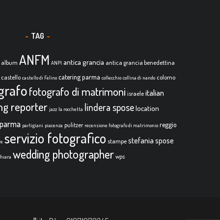
TAG
ANFM
antica grancia
album
antica grancia benedettina
ANPI
catering parma
castello
colorno
castello di Felino
collecchio
collina di nando
grafo
fotografo di matrimoni
italian
israele
ing reporter
lindera spose
location
jazz
la rocchetta
parma
reggio
pulitzer
partigiani
piacenza
recensione fotografo di matrimonio
servizio fotografico
stefania spose
stampe
re
wedding photographer
wps
chiara