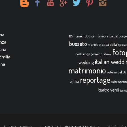
rma
12 monaci. dodici monaci
alba del borgo
enza
busseto
casa della sposa
ca' dell'orso
mona
foto
costi
engagement
fidenza
Emilia
italian wedd
wedding
ena
matrimonio
osteria del 36
reportage
emilia
salsomaggio
teatro verdi
torre