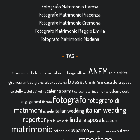
Fotografo Matrimonio Parma
Fotografo Matrimonio Piacenza
Fotografo Matrimonio Cremona
Fotografo Matrimonio Reggio Emilia
Fotografo Matrimonio Modena
TAG
ANFM
antica
12 monaci. dodici monaci
alba del borgo
album
ANPI
busseto
grancia
casa della sposa
antica grancia benedettina
ca' dell'orso
catering parma
castello
colorno
costi
castello di Felino
collecchio
collina di nando
fotografo
fotografo di
engagement
fidenza
italian wedding
matrimoni
italian wedding
israele
reporter
lindera spose
location
jazz
la rocchetta
matrimonio
parma
osteria del 36
pulitzer
partigiani
piacenza
reportage