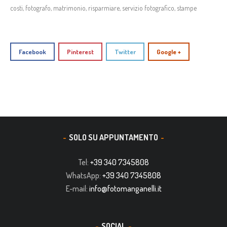
costi
,
fotografo
,
matrimonio
,
risparmiare
,
servizio fotografico
,
stampe
Facebook
Pinterest
Twitter
Google +
SOLO SU APPUNTAMENTO
Tel:
+39 340 7345808
WhatsApp:
+39 340 7345808
E-mail:
info@fotomanganelli.it
SOCIAL