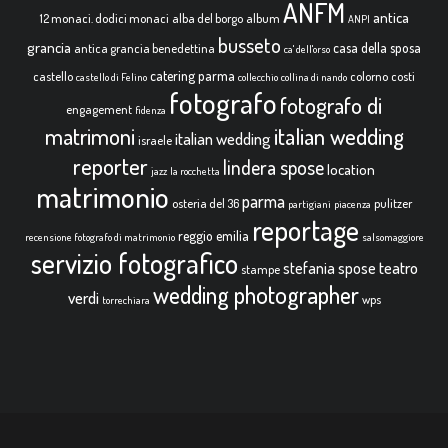
ANFM
antica
12 monaci. dodici monaci
alba del borgo
album
ANPI
busseto
grancia
casa della sposa
antica grancia benedettina
ca' dell'orso
catering parma
castello
colorno
costi
castello di Felino
collecchio
collina di nando
fotografo
fotografo di
engagement
fidenza
italian wedding
matrimoni
italian wedding
israele
reporter
lindera spose
location
jazz
la rocchetta
matrimonio
parma
osteria del 36
pulitzer
partigiani
piacenza
reportage
reggio emilia
recensione fotografo di matrimonio
salsomaggiore
servizio fotografico
teatro
stefania spose
stampe
wedding photographer
verdi
wps
torrechiara