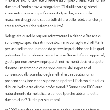
iPhone6s, no, no, dovrete chiedere ad un paio di amici (chi non ha
due amici “molto bravi a fotografare”?) di utilizzare gli stessi
strumenti che usa un professionista (perchè, si sa, con le
macchine di oggi sono capaci tutti di fare belle foto), e anche gli
stessi software (che sistemano tutto)
Noleggiate quindi le migliori attrezzature ( a Milano e Brescia ci
sono negozi specializzati in questo): il mio consiglio è di affittarle
per una settimana, in modo da potervi impratichire con tutti quei
pulsantini che sembrano messi lì a caso (forse lo fanno apposta),
giusto per non trovarvi impreparati nei momenti decisivi (sapete,
durante il matrimonio ce ne sono diversi, dall’ingresso al
consenso, dallo scambio degli anelli al riso in uscita, non si
possono sbagliare e non si possono ripetere). Diciamo due reflex
di buon livello e tre ottiche professionali ? Fanno circa 1000 euro,
naturalmente da moltiplicare per due (perchè abbiamo detto
due amici, no? Giusto per sicurezza).
Ai 2000 euro dobbiamo aggiungere anche i costi dei software