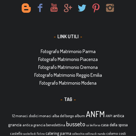
LINK UTILI
Fotografo Matrimonio Parma
Fotografo Matrimonio Piacenza
Fotografo Matrimonio Cremona
Fotografo Matrimonio Reggio Emilia
Fotografo Matrimonio Modena
TAG
ANFM
antica
12 monaci. dodici monaci
alba del borgo
album
ANPI
busseto
grancia
casa della sposa
antica grancia benedettina
ca' dell'orso
catering parma
castello
colorno
costi
castello di Felino
collecchio
collina di nando