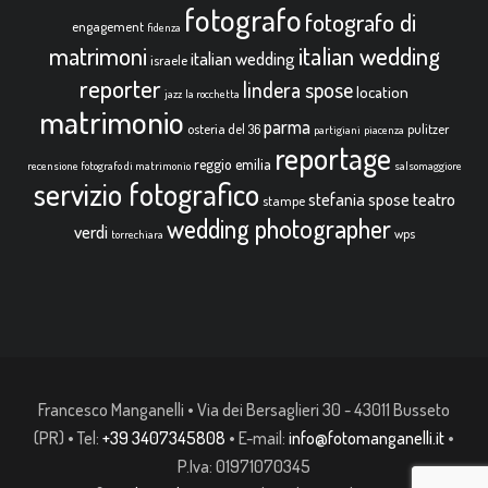
fotografo
fotografo di
engagement
fidenza
italian wedding
matrimoni
italian wedding
israele
reporter
lindera spose
location
jazz
la rocchetta
matrimonio
parma
osteria del 36
pulitzer
partigiani
piacenza
reportage
reggio emilia
recensione fotografo di matrimonio
salsomaggiore
servizio fotografico
teatro
stefania spose
stampe
wedding photographer
verdi
wps
torrechiara
Francesco Manganelli • Via dei Bersaglieri 30 - 43011 Busseto
(PR) • Tel:
+39 3407345808
• E-mail:
info@fotomanganelli.it
•
P.Iva: 01971070345