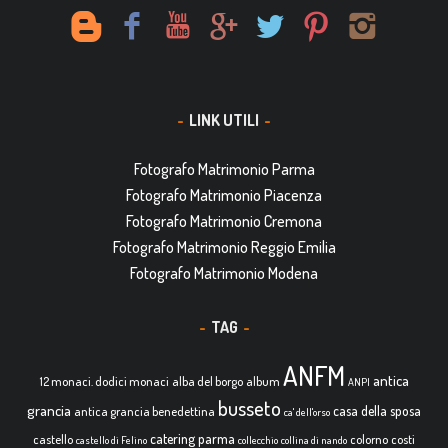
LINK UTILI
Fotografo Matrimonio Parma
Fotografo Matrimonio Piacenza
Fotografo Matrimonio Cremona
Fotografo Matrimonio Reggio Emilia
Fotografo Matrimonio Modena
TAG
ANFM
antica
12 monaci. dodici monaci
alba del borgo
album
ANPI
busseto
grancia
casa della sposa
antica grancia benedettina
ca' dell'orso
catering parma
castello
colorno
costi
castello di Felino
collecchio
collina di nando