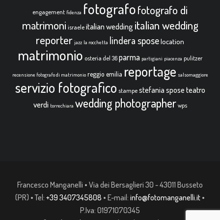
fotografo
fotografo di
engagement
fidenza
italian wedding
matrimoni
italian wedding
israele
reporter
lindera spose
location
jazz
la rocchetta
matrimonio
parma
osteria del 36
pulitzer
partigiani
piacenza
reportage
reggio emilia
recensione fotografo di matrimonio
salsomaggiore
servizio fotografico
teatro
stefania spose
stampe
wedding photographer
verdi
wps
torrechiara
Francesco Manganelli • Via dei Bersaglieri 30 - 43011 Busseto
(PR) • Tel:
+39 3407345808
• E-mail:
info@fotomanganelli.it
•
P.Iva: 01971070345