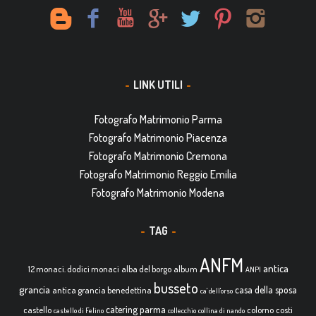
LINK UTILI
Fotografo Matrimonio Parma
Fotografo Matrimonio Piacenza
Fotografo Matrimonio Cremona
Fotografo Matrimonio Reggio Emilia
Fotografo Matrimonio Modena
TAG
ANFM
antica
12 monaci. dodici monaci
alba del borgo
album
ANPI
busseto
grancia
casa della sposa
antica grancia benedettina
ca' dell'orso
catering parma
castello
colorno
costi
castello di Felino
collecchio
collina di nando