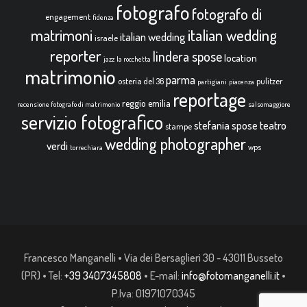
fotografo
fotografo di
engagement
fidenza
italian wedding
matrimoni
italian wedding
israele
reporter
lindera spose
location
jazz
la rocchetta
matrimonio
parma
osteria del 36
pulitzer
partigiani
piacenza
reportage
reggio emilia
recensione fotografo di matrimonio
salsomaggiore
servizio fotografico
teatro
stefania spose
stampe
wedding photographer
verdi
wps
torrechiara
Francesco Manganelli • Via dei Bersaglieri 30 - 43011 Busseto
(PR) • Tel:
+39 3407345808
• E-mail:
info@fotomanganelli.it
•
P.Iva: 01971070345