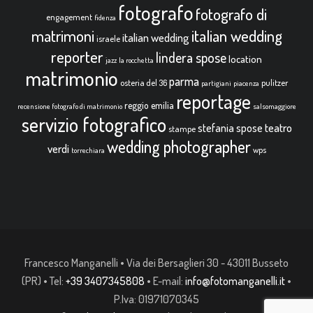
fotografo
fotografo di
engagement
fidenza
italian wedding
matrimoni
italian wedding
israele
reporter
lindera spose
location
jazz
la rocchetta
matrimonio
parma
osteria del 36
pulitzer
partigiani
piacenza
reportage
reggio emilia
recensione fotografo di matrimonio
salsomaggiore
servizio fotografico
teatro
stefania spose
stampe
wedding photographer
verdi
wps
torrechiara
Francesco Manganelli • Via dei Bersaglieri 30 - 43011 Busseto
(PR) • Tel:
+39 3407345808
• E-mail:
info@fotomanganelli.it
•
P.Iva: 01971070345