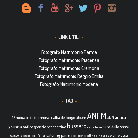
LINK UTILI
Fotografo Matrimonio Parma
Fotografo Matrimonio Piacenza
Fotografo Matrimonio Cremona
Fotografo Matrimonio Reggio Emilia
Fotografo Matrimonio Modena
TAG
ANFM
antica
12 monaci. dodici monaci
alba del borgo
album
ANPI
busseto
grancia
casa della sposa
antica grancia benedettina
ca' dell'orso
catering parma
castello
colorno
costi
castello di Felino
collecchio
collina di nando