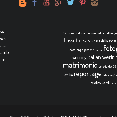
rma
12 monaci. dodici monaci
alba del borgo
enza
busseto
casa della sposa
ca' dell'orso
mona
foto
costi
engagement
fidenza
Emilia
italian wedd
wedding
ena
matrimonio
osteria del 36
reportage
emilia
salsomaggio
teatro verdi
torre