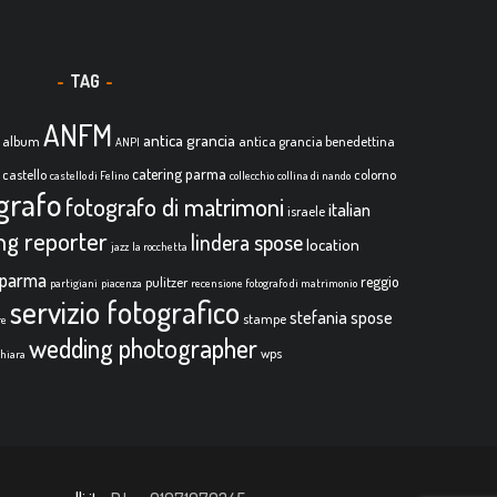
TAG
ANFM
antica grancia
album
antica grancia benedettina
ANPI
catering parma
castello
colorno
castello di Felino
collecchio
collina di nando
grafo
fotografo di matrimoni
italian
israele
ing reporter
lindera spose
location
jazz
la rocchetta
parma
reggio
pulitzer
partigiani
piacenza
recensione fotografo di matrimonio
servizio fotografico
stefania spose
stampe
re
wedding photographer
wps
chiara