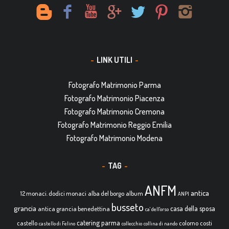
LINK UTILI
Fotografo Matrimonio Parma
Fotografo Matrimonio Piacenza
Fotografo Matrimonio Cremona
Fotografo Matrimonio Reggio Emilia
Fotografo Matrimonio Modena
TAG
ANFM
antica
12 monaci. dodici monaci
alba del borgo
album
ANPI
busseto
grancia
casa della sposa
antica grancia benedettina
ca' dell'orso
catering parma
castello
colorno
costi
castello di Felino
collecchio
collina di nando