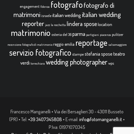
fotografo
fotografo di
engagement
fidenza
italian wedding
matrimoni
italian wedding
israele
reporter
lindera spose
location
jazz
la rocchetta
matrimonio
parma
osteria del 36
pulitzer
partigiani
piacenza
reportage
reggio emilia
recensione fotografo di matrimonio
salsomaggiore
servizio fotografico
teatro
stefania spose
stampe
wedding photographer
verdi
wps
torrechiara
Francesco Manganelli • Via dei Bersaglieri 30 - 43011 Busseto
(PR) • Tel:
+39 3407345808
• E-mail:
info@fotomanganelli.it
•
P.Iva: 01971070345