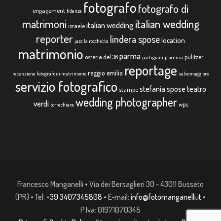
fotografo
fotografo di
engagement
fidenza
italian wedding
matrimoni
italian wedding
israele
reporter
lindera spose
location
jazz
la rocchetta
matrimonio
parma
osteria del 36
pulitzer
partigiani
piacenza
reportage
reggio emilia
recensione fotografo di matrimonio
salsomaggiore
servizio fotografico
teatro
stefania spose
stampe
wedding photographer
verdi
wps
torrechiara
Francesco Manganelli • Via dei Bersaglieri 30 - 43011 Busseto
(PR) • Tel:
+39 3407345808
• E-mail:
info@fotomanganelli.it
•
P.Iva: 01971070345