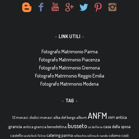
LINK UTILI
Fotografo Matrimonio Parma
Fotografo Matrimonio Piacenza
Fotografo Matrimonio Cremona
Fotografo Matrimonio Reggio Emilia
Fotografo Matrimonio Modena
TAG
ANFM
antica
12 monaci. dodici monaci
alba del borgo
album
ANPI
busseto
grancia
casa della sposa
antica grancia benedettina
ca' dell'orso
catering parma
castello
colorno
costi
castello di Felino
collecchio
collina di nando