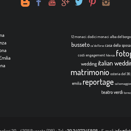
rma
12 monaci. dodici monaci
alba del borgo
enza
busseto
casa della sposa
ca' dell'orso
mona
foto
costi
engagement
fidenza
Emilia
italian wedd
wedding
ena
matrimonio
osteria del 36
reportage
emilia
salsomaggio
teatro verdi
torre