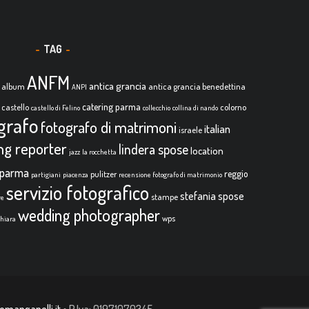
TAG
ANFM
antica grancia
album
antica grancia benedettina
ANPI
catering parma
castello
colorno
castello di Felino
collecchio
collina di nando
grafo
fotografo di matrimoni
italian
israele
ing reporter
lindera spose
location
jazz
la rocchetta
parma
reggio
pulitzer
partigiani
piacenza
recensione fotografo di matrimonio
servizio fotografico
stefania spose
stampe
re
wedding photographer
wps
chiara