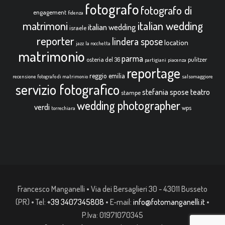
fotografo
fotografo di
engagement
fidenza
italian wedding
matrimoni
italian wedding
israele
reporter
lindera spose
location
jazz
la rocchetta
matrimonio
parma
osteria del 36
pulitzer
partigiani
piacenza
reportage
reggio emilia
recensione fotografo di matrimonio
salsomaggiore
servizio fotografico
teatro
stefania spose
stampe
wedding photographer
verdi
wps
torrechiara
Francesco Manganelli • Via dei Bersaglieri 30 - 43011 Busseto
(PR) • Tel:
+39 3407345808
• E-mail:
info@fotomanganelli.it
•
P.Iva: 01971070345