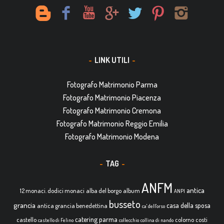
LINK UTILI
Fotografo Matrimonio Parma
Fotografo Matrimonio Piacenza
Fotografo Matrimonio Cremona
Fotografo Matrimonio Reggio Emilia
Fotografo Matrimonio Modena
TAG
ANFM
antica
12 monaci. dodici monaci
alba del borgo
album
ANPI
busseto
grancia
casa della sposa
antica grancia benedettina
ca' dell'orso
catering parma
castello
colorno
costi
castello di Felino
collecchio
collina di nando