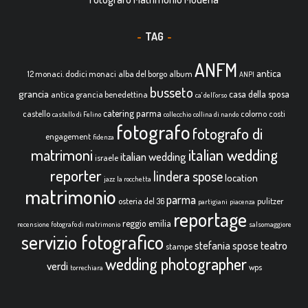
TAG
ANFM
antica
12 monaci. dodici monaci
alba del borgo
album
ANPI
busseto
grancia
casa della sposa
antica grancia benedettina
ca' dell'orso
catering parma
castello
colorno
costi
castello di Felino
collecchio
collina di nando
fotografo
fotografo di
engagement
fidenza
italian wedding
matrimoni
italian wedding
israele
reporter
lindera spose
location
jazz
la rocchetta
matrimonio
parma
osteria del 36
pulitzer
partigiani
piacenza
reportage
reggio emilia
recensione fotografo di matrimonio
salsomaggiore
servizio fotografico
teatro
stefania spose
stampe
wedding photographer
verdi
wps
torrechiara