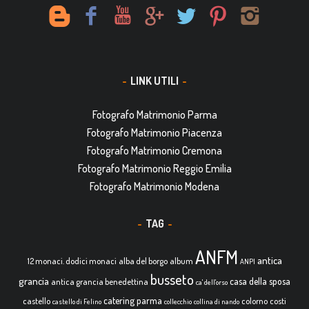
LINK UTILI
Fotografo Matrimonio Parma
Fotografo Matrimonio Piacenza
Fotografo Matrimonio Cremona
Fotografo Matrimonio Reggio Emilia
Fotografo Matrimonio Modena
TAG
ANFM
antica
12 monaci. dodici monaci
alba del borgo
album
ANPI
busseto
grancia
casa della sposa
antica grancia benedettina
ca' dell'orso
catering parma
castello
colorno
costi
castello di Felino
collecchio
collina di nando