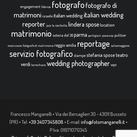
fotografo
fotografo di
engagement
fidenza
italian wedding
matrimoni
italian wedding
israele
reporter
lindera spose
location
jazz
la rocchetta
matrimonio
parma
osteria del 36
pulitzer
partigiani
piacenza
reportage
reggio emilia
recensione fotografo di matrimonio
salsomaggiore
servizio fotografico
teatro
stefania spose
stampe
wedding photographer
verdi
wps
torrechiara
Francesco Manganelli • Via dei Bersaglieri 30 - 43011 Busseto
(PR) • Tel:
+39 3407345808
• E-mail:
info@fotomanganelli.it
•
P.Iva: 01971070345