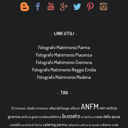
LINK UTILI
Fotografo Matrimonio Parma
Fotografo Matrimonio Piacenza
Fotografo Matrimonio Cremona
Fotografo Matrimonio Reggio Emilia
Fotografo Matrimonio Modena
TAG
ANFM
antica
12 monaci. dodici monaci
alba del borgo
album
ANPI
busseto
grancia
casa della sposa
antica grancia benedettina
ca' dell'orso
catering parma
castello
colorno
costi
castello di Felino
collecchio
collina di nando