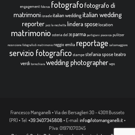
fotografo
fotografo di
engagement
fidenza
italian wedding
matrimoni
italian wedding
israele
reporter
lindera spose
location
jazz
la rocchetta
matrimonio
parma
osteria del 36
pulitzer
partigiani
piacenza
reportage
reggio emilia
recensione fotografo di matrimonio
salsomaggiore
servizio fotografico
teatro
stefania spose
stampe
wedding photographer
verdi
wps
torrechiara
Francesco Manganelli • Via dei Bersaglieri 30 - 43011 Busseto
(PR) • Tel:
+39 3407345808
• E-mail:
info@fotomanganelli.it
•
P.Iva: 01971070345