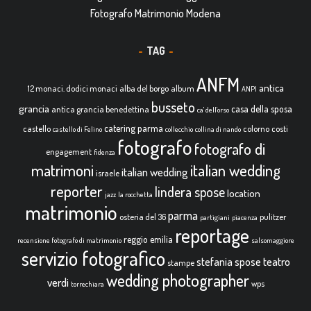
Fotografo Matrimonio Modena
TAG
ANFM
antica
12 monaci. dodici monaci
alba del borgo
album
ANPI
busseto
grancia
casa della sposa
antica grancia benedettina
ca' dell'orso
catering parma
castello
colorno
costi
castello di Felino
collecchio
collina di nando
fotografo
fotografo di
engagement
fidenza
italian wedding
matrimoni
italian wedding
israele
reporter
lindera spose
location
jazz
la rocchetta
matrimonio
parma
osteria del 36
pulitzer
partigiani
piacenza
reportage
reggio emilia
recensione fotografo di matrimonio
salsomaggiore
servizio fotografico
teatro
stefania spose
stampe
wedding photographer
verdi
wps
torrechiara